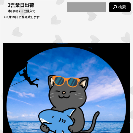
3営業日出荷
検索
本日
8月7日
ご購入で
>
8月13日
に発送致します