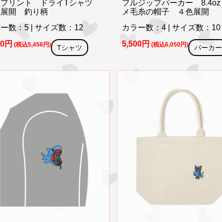
後プリント ドライTシャツ
フルジップパーカー 8.4oz
色展開 釣り柄
メ毛糸の帽子 ４色展開
ー数：5 | サイズ数：12
カラー数：4 | サイズ数：10
60円
5,500円
(税込5,456円)
(税込6,050円)
Tシャツ
パーカー