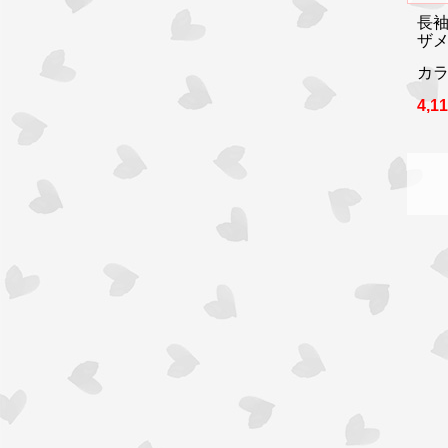
長
ザ
カラ
4,1