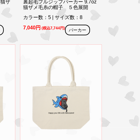
 猫ザ
裏起毛フルジップパーカー 9.7oz
猫ザメ毛糸の帽子 ５色展開
カラー数：5 | サイズ数：8
7,040円
(税込7,744円)
パーカー