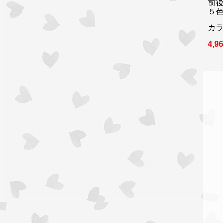
前
５
カラ
4,9