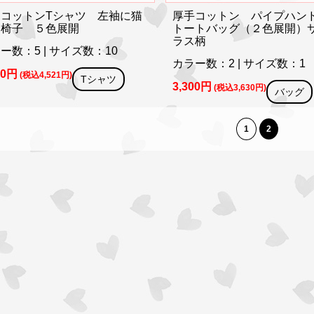
袖コットンTシャツ 左袖に猫
厚手コットン パイプハ
メ椅子 ５色展開
トートバッグ（２色展開）
ラス柄
ー数：5 | サイズ数：10
カラー数：2 | サイズ数：1
10円
(税込4,521円)
Tシャツ
3,300円
(税込3,630円)
バッグ
1
2