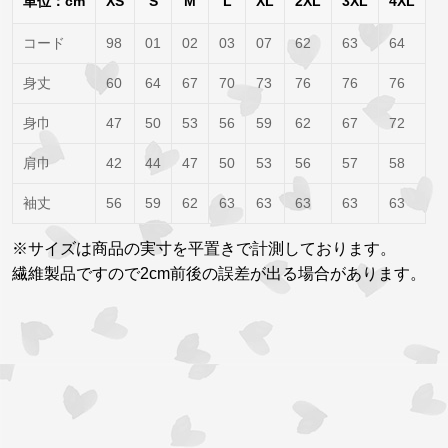
単位：cm
XS
S
M
L
XL
2XL
3XL
4XL
コード
98
01
02
03
07
62
63
64
身丈
60
64
67
70
73
76
76
76
身巾
47
50
53
56
59
62
67
72
肩巾
42
44
47
50
53
56
57
58
袖丈
56
59
62
63
63
63
63
63
※サイズは商品の実寸を平置きで計測しております。
繊維製品ですので2cm前後の誤差が出る場合があります。